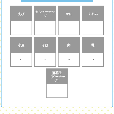
カシューナッ
えび
かに
くるみ
ツ
-
-
-
-
小麦
そば
卵
乳
○
-
○
○
落花生
（ピーナッ
ツ）
-