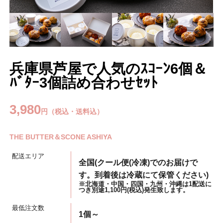
兵庫県芦屋で人気のｽｺｰﾝ6個＆
ﾊﾞﾀｰ3個詰め合わせｾｯﾄ
3,980
円（税込・送料込）
THE BUTTER＆SCONE ASHIYA
配送エリア
全国(クール便(冷凍)でのお届けで
す。到着後は冷蔵にて保管ください)
※北海道・中国・四国・九州・沖縄は1配送に
つき別途1,100円(税込)発生致します。
最低注文数
1個～