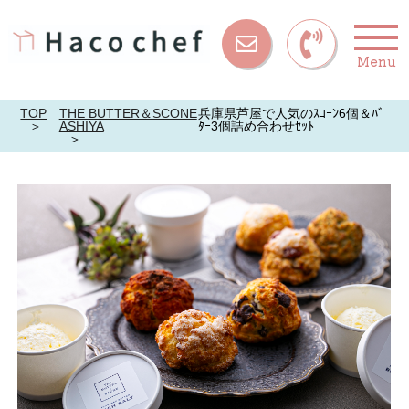
Menu
お問い合
わせ
TOP
THE BUTTER＆SCONE
兵庫県芦屋で人気のｽｺｰﾝ6個＆ﾊﾞ
ASHIYA
ﾀｰ3個詰め合わせｾｯﾄ