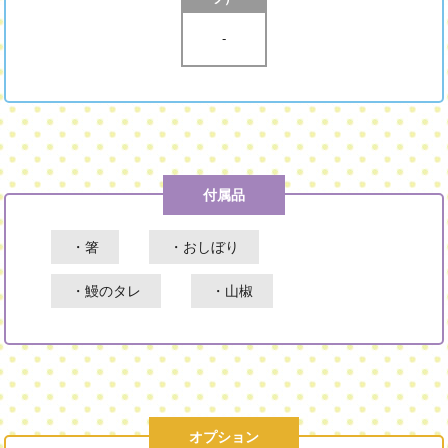
-
付属品
・箸
・おしぼり
・鰻のタレ
・山椒
オプション