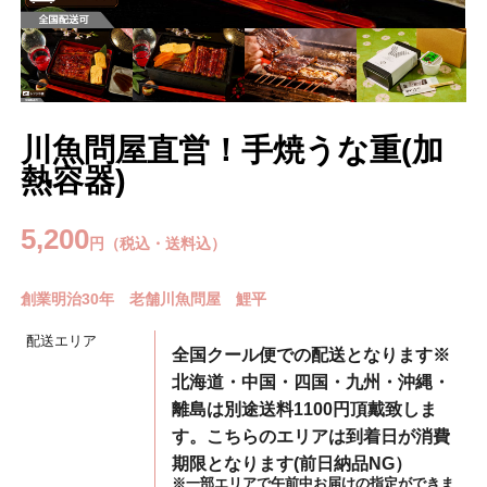
川魚問屋直営！手焼うな重(加
熱容器)
5,200
円（税込・送料込）
創業明治30年 老舗川魚問屋 鯉平
配送エリア
全国クール便での配送となります※
北海道・中国・四国・九州・沖縄・
離島は別途送料1100円頂戴致しま
す。こちらのエリアは到着日が消費
期限となります(前日納品NG）
※一部エリアで午前中お届けの指定ができま