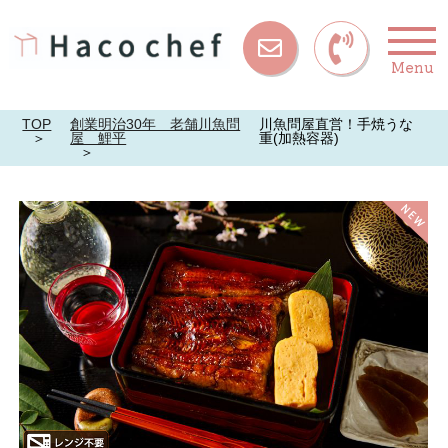
Menu
お問い合
わせ
TOP
創業明治30年 老舗川魚問
川魚問屋直営！手焼うな
屋 鯉平
重(加熱容器)