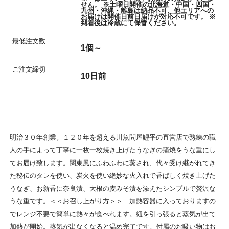
せん。 ※土曜日開催の北海道・中国・四国・
九州・沖縄・離島は納品不可、他エリアへの
お届けは開催日前日届けが対応不可です。 ※
到着後は冷蔵にて保管ください。
最低注文数
1個～
ご注文締切
10日前
明治３０年創業。１２０年を超える川魚問屋鯉平の直営店で熟練の職
人の手によって丁寧に一枚一枚焼き上げたうなぎの蒲焼をうな重にし
てお届け致します。関東風にふわふわに蒸され、代々受け継がれてき
た秘伝のタレを使い、炭火を使い絶妙な火入れで香ばしく焼き上げた
うなぎ、お新香に奈良漬、大根の麦みそ漬を添えたシンプルで贅沢な
うな重です。＜＜お召し上がり方＞＞ 加熱容器に入っておりますの
でレンジ不要で簡単に熱々が食べれます。紐を引っ張ると蒸気が出て
加熱が開始。蒸気が出なくなると温め完了です。付属のお吸い物はお