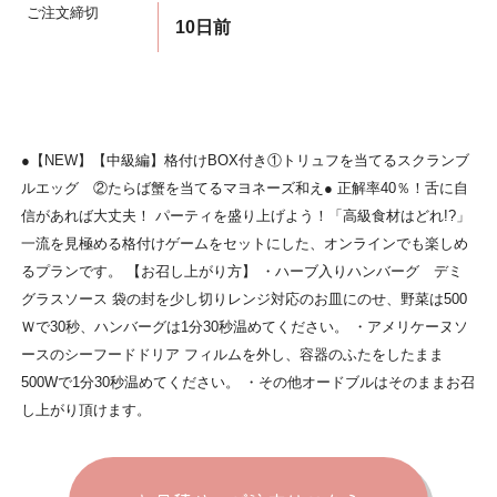
ご注文締切
10日前
●【NEW】【中級編】格付けBOX付き①トリュフを当てるスクランブ
ルエッグ ②たらば蟹を当てるマヨネーズ和え● 正解率40％！舌に自
信があれば大丈夫！ パーティを盛り上げよう！「高級食材はどれ!?」
一流を見極める格付けゲームをセットにした、オンラインでも楽しめ
るプランです。 【お召し上がり方】 ・ハーブ入りハンバーグ デミ
グラスソース 袋の封を少し切りレンジ対応のお皿にのせ、野菜は500
Ｗで30秒、ハンバーグは1分30秒温めてください。 ・アメリケーヌソ
ースのシーフードドリア フィルムを外し、容器のふたをしたまま
500Wで1分30秒温めてください。 ・その他オードブルはそのままお召
し上がり頂けます。