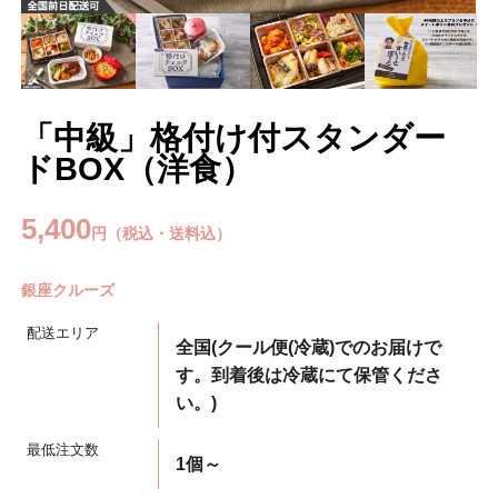
「中級」格付け付スタンダー
ドBOX（洋食）
5,400
円（税込・送料込）
銀座クルーズ
配送エリア
全国(クール便(冷蔵)でのお届けで
す。到着後は冷蔵にて保管くださ
い。)
最低注文数
1個～