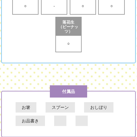
○
-
○
○
落花生
（ピーナッ
ツ）
○
付属品
お箸
スプーン
おしぼり
お品書き