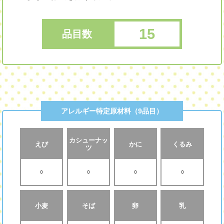
15
品目数
アレルギー特定原材料（9品目）
カシューナッ
えび
かに
くるみ
ツ
○
○
○
○
小麦
そば
卵
乳