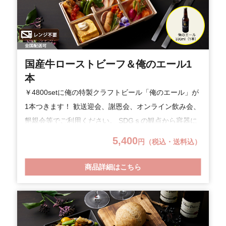
～1分30秒温め。「海の幸の宝石箱～グラタン仕立て
～」は電子レンジ600Wで1分温めていただきますとよ
り美味しくお召し上がりいただけます。
国産牛ローストビーフ＆俺のエール1
本
￥4800setに俺の特製クラフトビール「俺のエール」が
1本つきます！ 歓送迎会、謝恩会、オンライン飲み会、
懇親会等でご利用ください。 SDGｓの観点から容器に
竹素材やバイオマス混入素材を使用しプラスチックご
5,400
円（税込・送料込）
みの削減に努めています。(※一部プラスチック製品仕
様あり。)
商品詳細はこちら