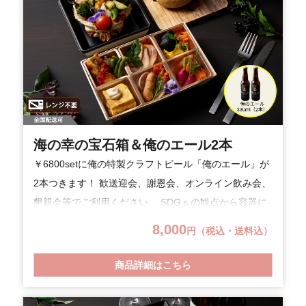
海の幸の宝石箱＆俺のエール2本
￥6800setに俺の特製クラフトビール「俺のエール」が
2本つきます！ 歓送迎会、謝恩会、オンライン飲み会、
懇親会等でご利用ください。 SDGｓの観点から容器に
竹素材やバイオマス混入素材を使用しプラスチックご
8,000
円（税込・送料込）
みの削減に努めています。(※一部プラスチック製品仕
様あり。) 【召し上がり方】「海の幸の宝石箱～グラタ
商品詳細はこちら
ン仕立て～」は電子レンジ600Wで1分温めていただき
ますとより美味しくお召し上がりいただけます。