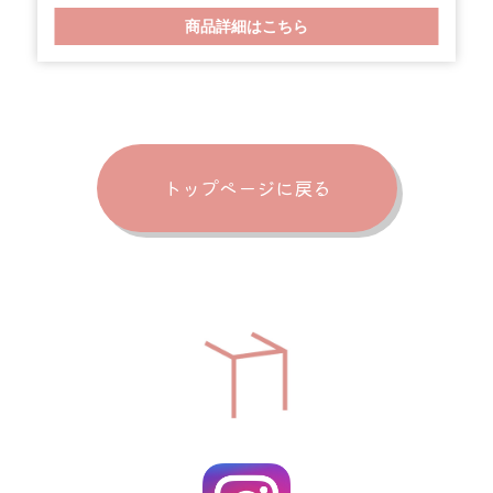
るで宝石箱のようなグラタン。 「俺のエール」が2本つ
商品詳細はこちら
きます！【召し上がり方】「国産牛ほほ肉とウナギの
ブレゼ～黒トリュフソース～」は電子レンジ600Wで1
分～1分30秒温め。「海の幸の宝石箱～グラタン仕立て
～」は電子レンジ600Wで1分温めていただきますとよ
り美味しくお召し上がりいただけます。 歓送迎会、謝
トップページに戻る
恩会、オンライン飲み会、懇親会、大切なお祝いやご
自宅でちょっとした贅沢を楽しみたい時に是非ご利用
ください。 SDGｓの観点から容器に竹素材やバイオマ
ス混入素材を使用しプラスチックごみの削減に努めて
います。(※一部プラスチック製品仕様あり。)