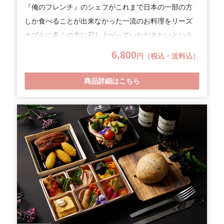
『俺のフレンチ』のシェフがこれまで日本の一部の方
しか食べることが出来なかった一流のお料理をリーズ
ナブルに多くの方に召し上がっていただきたいという
思いで考案しました。色彩豊かに散りばめた前菜オー
6,800
円（税込・送料込）
ドブル・桐生酵母パン全粒粉・お肉が苦手な方の為に
メインにウニ・アワビ等の様々な海の幸を宝石に見立
商品詳細はこちら
てた、まるで宝石箱のようなグラタンをご用意しまし
た。歓送迎会、謝恩会、入社式、オンライン飲み会、
懇親会等でご利用ください。SDGｓの観点から容器に
竹素材やバイオマス混入素材を使用しプラスチックご
みの削減に努めています。(※一部プラスチック製品仕
様あり。)【召し上がり方】「海の幸の宝石箱～グラタ
ン仕立て～」は電子レンジ600Wで1分温めていただき
ますとより美味しくお召し上がりいただけます。