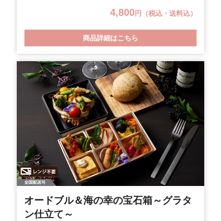
思いで考案しました。色彩豊かに散りばめた前菜オー
4,800
円（税込・送料込）
ドブル・桐生酵母パン全粒粉・国産牛を使ったロース
トビーフとボリューム満点です。オンライン飲み会、
商品詳細はこちら
忘年会、懇親会、国際スポーツ大会等でご利用くださ
い。SDGｓの観点から容器に竹素材やバイオマス混入
素材を使用しプラスチックごみの削減に努めていま
す。(※一部プラスチック製品仕様あり。) ※賞味期限
は製造日から3日間となります。
オードブル＆海の幸の宝石箱～グラタ
ン仕立て～