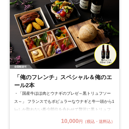
「俺のフレンチ」スペシャル＆俺のエ
ール2本
・「国産牛ほほ肉とウナギのブレゼ～黒トリュフソー
ス～」 フランスでもポピュラーなウナギと牛一頭から1
㎏しか取れない希少部位を合わせて贅沢に黒トリュフ
を使ったソースで。 ・「海の幸の宝石箱～グラタン仕
10,000
円（税込・送料込）
立て～」 ウニやアワビ等の海の幸を宝石に見立てたま