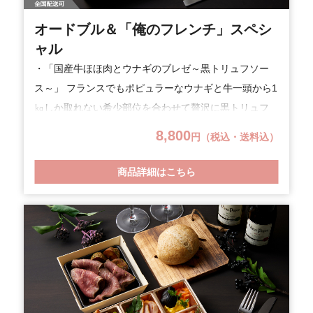
オードブル＆「俺のフレンチ」スペシ
ャル
・「国産牛ほほ肉とウナギのブレゼ～黒トリュフソー
ス～」 フランスでもポピュラーなウナギと牛一頭から1
㎏しか取れない希少部位を合わせて贅沢に黒トリュフ
を使ったソースで。 ・「海の幸の宝石箱～グラタン仕
8,800
円（税込・送料込）
立て～」 ウニやアワビ等の海の幸を宝石に見立てたま
るで宝石箱のようなグラタン。 俺のフレンチのシェフ
商品詳細はこちら
が自信をもっておすすめする限定プランです。大切な
お祝いやご自宅でちょっとした贅沢を楽しみたい時な
どに是非ご利用ください。 SDGｓの観点から容器に竹
素材やバイオマス混入素材を使用しプラスチックごみ
の削減に努めています。(※一部プラスチック製品仕様
あり。) 【召し上がり方】「国産牛ほほ肉とウナギのブ
レゼ～黒トリュフソース～」は電子レンジ600Wで1分