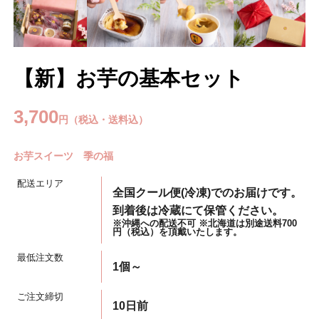
【新】お芋の基本セット
3,700
円（税込・送料込）
お芋スイーツ 季の福
配送エリア
全国クール便(冷凍)でのお届けです。
到着後は冷蔵にて保管ください。
※沖縄への配送不可 ※北海道は別途送料700
円（税込）を頂戴いたします。
最低注文数
1個～
ご注文締切
10日前