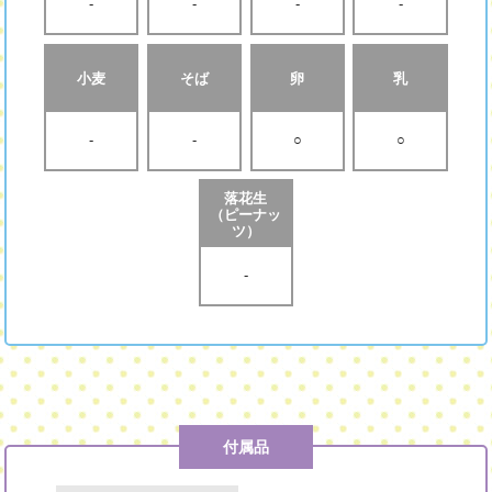
-
-
-
-
小麦
そば
卵
乳
-
-
○
○
落花生
（ピーナッ
ツ）
-
付属品