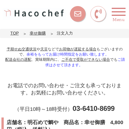
Menu
お問い
合わせ
TOP
幸せ御膳
注文入力
予期せぬ交通状況
や
天災
などで
お荷物が遅延する場合
もございますの
で、
余裕をもってお届け時間指定をお願い致します。
配送会社の遅配
、賞味期限内に、
ご不在で受取ができない場合
でも
ご請
求はさせて頂きます。
お電話でのお問い合わせ・ご注文も承っておりま
す。お気軽にお問い合わせください。
03-6410-8699
（平日10時～18時受付）
店舗名：明石めで鯛や 商品名：幸せ御膳 4,800